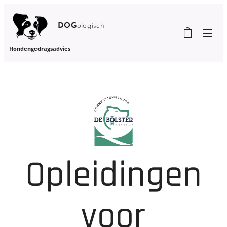
DOG
ologisch
Hondengedragsadvies
Opleidingen
voor