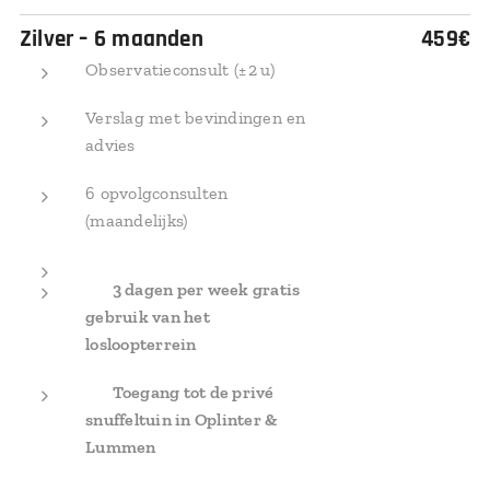
Zilver – 6 maanden
459€
Observatieconsult (± 2 u)
Verslag met bevindingen en
advies
6 opvolgconsulten
(maandelijks)
✅
3 dagen per week gratis
gebruik van het
losloopterrein
✅
Toegang tot de privé
snuffeltuin in Oplinter &
Lummen