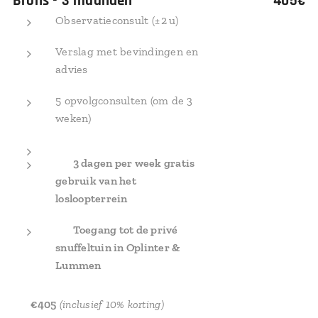
Brons - 3 maanden
405€
Observatieconsult (± 2 u)
Verslag met bevindingen en
advies
5 opvolgconsulten (om de 3
weken)
✅
3 dagen per week gratis
gebruik van het
losloopterrein
✅
Toegang tot de privé
snuffeltuin in Oplinter &
Lummen
💰
€405
(inclusief 10% korting)