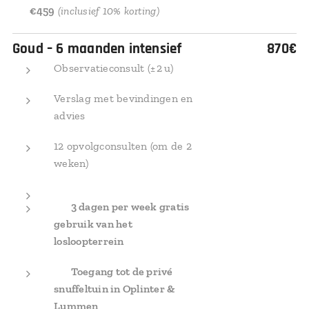
💰
€459
(inclusief 10% korting)
Goud – 6 maanden intensief
870€
Observatieconsult (± 2 u)
Verslag met bevindingen en
advies
12 opvolgconsulten (om de 2
weken)
✅
3 dagen per week gratis
gebruik van het
losloopterrein
✅
Toegang tot de privé
snuffeltuin in Oplinter &
Lummen