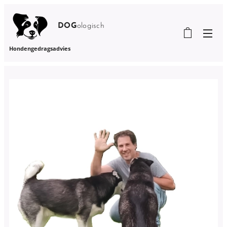
DOG
ologisch
Hondengedragsadvies