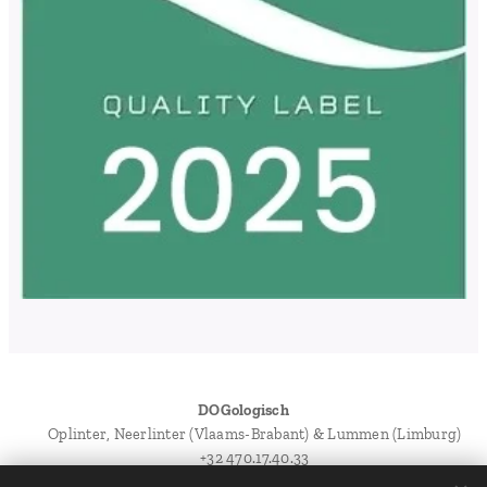
DOGologisch
📍 Oplinter, Neerlinter (Vlaams-Brabant) & Lummen (Limburg)
📞 +32 470.17.40.33